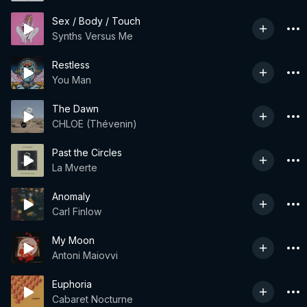
Sex / Body / Touch
Synths Versus Me
Restless
You Man
The Dawn
CHLOE (Thévenin)
Past the Circles
La Mverte
Anomaly
Carl Finlow
My Moon
Antoni Maiovvi
Euphoria
Cabaret Nocturne