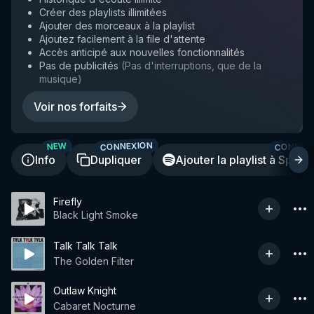
Créer des playlists illimitées
Ajouter des morceaux à la playlist
Ajoutez facilement à la file d'attente
Accès anticipé aux nouvelles fonctionnalités
Pas de publicités
(
Pas d'interruptions, que de la
musique
)
Voir nos forfaits
CONNEXION
CONNEX
NEW
Info
Dupliquer
Ajouter la playlist à Spotif
Firefly
Black Light Smoke
Talk Talk Talk
The Golden Filter
Outlaw Knight
Cabaret Nocturne