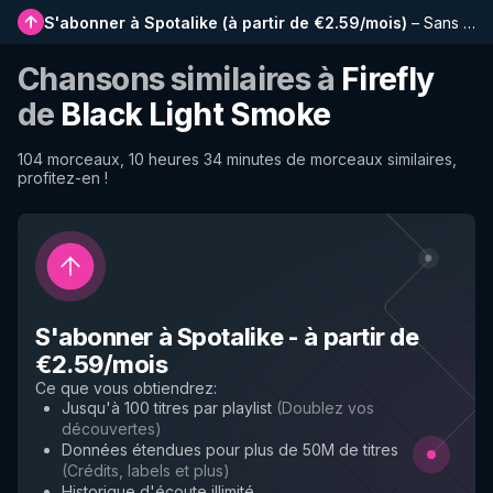
S'abonner à Spotalike
(
à partir de €2.59/mois
)
–
Sans publicité, playlists plus longues, historique complet et accès anticipé aux nouvelles fonctionnalités
Chansons similaires à
Firefly
de
Black Light Smoke
104 morceaux, 10 heures 34 minutes de morceaux similaires,
profitez-en !
S'abonner à Spotalike
-
à partir de
€2.59/mois
Ce que vous obtiendrez
:
Jusqu'à 100 titres par playlist
(
Doublez vos
découvertes
)
Données étendues pour plus de 50M de titres
(
Crédits, labels et plus
)
Historique d'écoute illimité