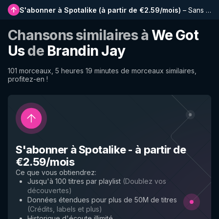
S'abonner à Spotalike
(
à partir de €2.59/mois
)
–
Sans publicité, playlists plus longues, historique complet et accès anticipé aux nouvelles fonctionnalités
Chansons similaires à
We Got
Us
de
Brandin Jay
101 morceaux, 5 heures 19 minutes de morceaux similaires,
profitez-en !
S'abonner à Spotalike
-
à partir de
€2.59/mois
Ce que vous obtiendrez
:
Jusqu'à 100 titres par playlist
(
Doublez vos
découvertes
)
Données étendues pour plus de 50M de titres
(
Crédits, labels et plus
)
Historique d'écoute illimité