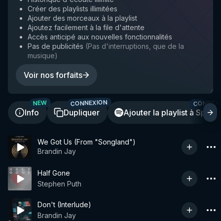
Créer des playlists illimitées
Ajouter des morceaux à la playlist
Ajoutez facilement à la file d'attente
Accès anticipé aux nouvelles fonctionnalités
Pas de publicités
(
Pas d'interruptions, que de la
musique
)
Voir nos forfaits
CONNEXION
CONNEX
NEW
Info
Dupliquer
Ajouter la playlist à Spotif
We Got Us (From "Songland")
Brandin Jay
Half Gone
Stephen Puth
Don't (Interlude)
Brandin Jay