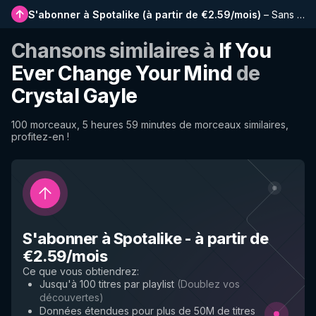
S'abonner à Spotalike
(
à partir de €2.59/mois
)
–
Sans publicité, playlists plus longues, historique complet et accès anticipé aux nouvelles fonctionnalités
Chansons similaires à
If You
Ever Change Your Mind
de
Crystal Gayle
100 morceaux, 5 heures 59 minutes de morceaux similaires,
profitez-en !
S'abonner à Spotalike
-
à partir de
€2.59/mois
Ce que vous obtiendrez
:
Jusqu'à 100 titres par playlist
(
Doublez vos
découvertes
)
Données étendues pour plus de 50M de titres