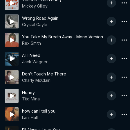
Mickey Gilley
Wrong Road Again
Crystal Gayle
You Take My Breath Away - Mono Version
Rex Smith
All I Need
Jack Wagner
Don't Touch Me There
Charly McClain
Honey
Tito Mina
how can i tell you
Lani Hall
I'll Always Love You