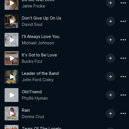
Janie Fricke
Don't Give Up On Us
David Soul
I'll Always Love You
Michael Johnson
It's Got to Be Love
Bucks Fizz
Leader of the Band
John Ford Coley
Old Friend
Phyllis Hyman
Rain
Donna Cruz
Tears Of The Lonely