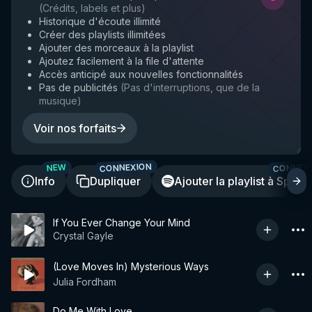
(
Crédits, labels et plus
)
Historique d'écoute illimité
Créer des playlists illimitées
Ajouter des morceaux à la playlist
Ajoutez facilement à la file d'attente
Accès anticipé aux nouvelles fonctionnalités
Pas de publicités
(
Pas d'interruptions, que de la
musique
)
Voir nos forfaits
CONNEXION
CONNEX
NEW
Info
Dupliquer
Ajouter la playlist à Spotif
If You Ever Change Your Mind
Crystal Gayle
(Love Moves In) Mysterious Ways
Julia Fordham
Do Me With Love