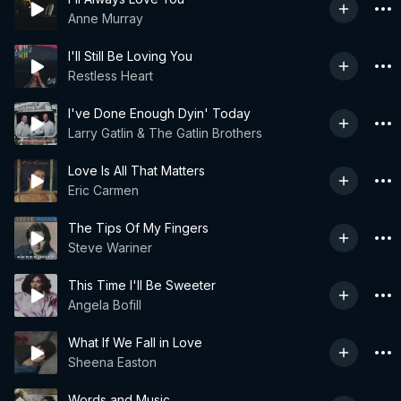
Anne Murray
I'll Still Be Loving You
Restless Heart
I've Done Enough Dyin' Today
Larry Gatlin & The Gatlin Brothers
Love Is All That Matters
Eric Carmen
The Tips Of My Fingers
Steve Wariner
This Time I'll Be Sweeter
Angela Bofill
What If We Fall in Love
Sheena Easton
Words and Music