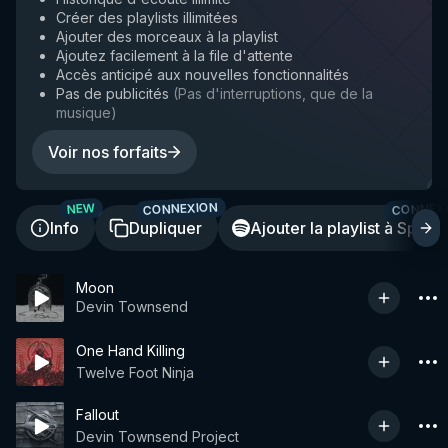
Créer des playlists illimitées
Ajouter des morceaux à la playlist
Ajoutez facilement à la file d'attente
Accès anticipé aux nouvelles fonctionnalités
Pas de publicités
(
Pas d'interruptions, que de la
musique
)
Voir nos forfaits
CONNEXION
CONNEX
NEW
Info
Dupliquer
Ajouter la playlist à Spotif
Moon
Devin Townsend
One Hand Killing
Twelve Foot Ninja
Fallout
Devin Townsend Project