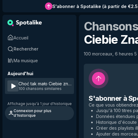
S'abonner à Spotalike
(
à partir de €2.
Chansons 
Ciebie Z
Accueil
Rechercher
100 morceaux, 6 heures 5 m
Ma musique
Aujourd'hui
Choć tak mało Ciebie znam
by
Eleni
100 chansons similaires
S'abonner à Sp
Affichage jusqu'à 1 jour d'historique
Ce que vous obtiendre
Jusqu'à 100 titres par
Connexion pour plus
d'historique
Données étendues po
Historique d'écoute i
Créer des playlists il
Ajouter des morceaux