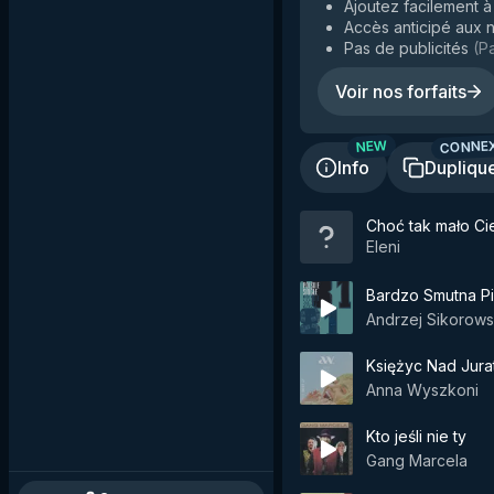
Ajoutez facilement à 
Accès anticipé aux n
Pas de publicités
(
Pa
Voir nos forfaits
CONNE
NEW
Info
Dupliqu
Choć tak mało Ci
Eleni
Bardzo Smutna P
Andrzej Sikorows
Księżyc Nad Jura
Anna Wyszkoni
Kto jeśli nie ty
Gang Marcela