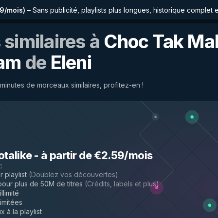
59/mois
)
–
Sans publicité, playlists plus longues, historique complet 
similaires à
Choc Tak Ma
nam
de
Eleni
inutes de morceaux similaires, profitez-en !
otalike
-
à partir de €2.59/mois
z
:
 playlist
(
Doublez vos découvertes
)
ur plus de 50M de titres
(
Crédits, labels et plus
)
llimité
limitées
 à la playlist