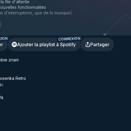
la file d'attente
ouvelles fonctionnalités
s d'interruptions, que de la musique
)
XION
CONNEXION
er
Ajouter la playlist à Spotify
Partager
ebie znam
iosenka Retro
ki
tą