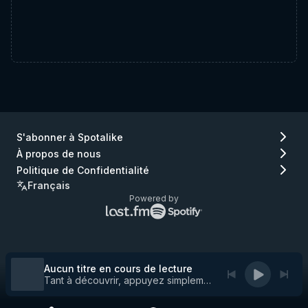
S'abonner à Spotalike
À propos de nous
Politique de Confidentialité
Français
Powered by
Logo
Logo
Lastfm
Spotify
(aller
(aller
à
à
Lastfm)
Spotify)
Aucun titre en cours de lecture
Tant à découvrir, appuyez simplement sur play