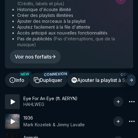
(
Crédits, labels et plus
)
Historique d'écoute illimité
Créer des playlists illimitées
Ajouter des morceaux à la playlist
Ajoutez facilement à la file d'attente
Accès anticipé aux nouvelles fonctionnalités
Pas de publicités
(
Pas d'interruptions, que de la
musique
)
Voir nos forfaits
CONNEXION
CONNEX
NEW
Info
Dupliquer
Ajouter la playlist à Spotif
Eye For An Eye (ft. AERYN)
HAHLWEG
1936
Mark Kozelek & Jimmy Lavalle
Animals