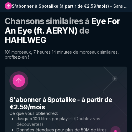
S'abonner à Spotalike
(
à partir de €2.59/mois
)
–
Sans publicité, playlists plus longues, historique complet et accès anticipé aux nouvelles fonctionnalités
Chansons similaires à
Eye For
An Eye (ft. AERYN)
de
HAHLWEG
101 morceaux, 7 heures 14 minutes de morceaux similaires,
profitez-en !
S'abonner à Spotalike
-
à partir de
€2.59/mois
Ce que vous obtiendrez
:
Jusqu'à 100 titres par playlist
(
Doublez vos
découvertes
)
Données étendues pour plus de 50M de titres