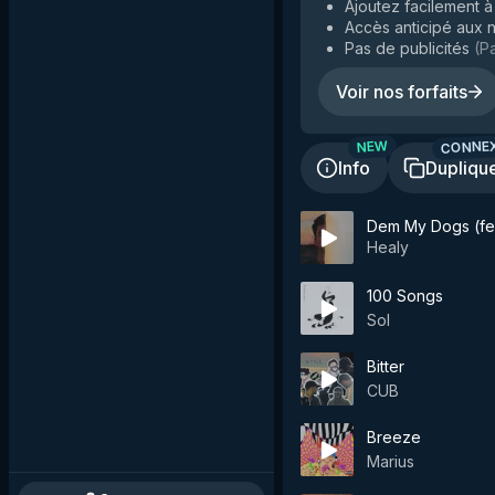
Ajoutez facilement à 
Accès anticipé aux n
Pas de publicités
(
Pa
Voir nos forfaits
CONNE
NEW
Info
Dupliqu
Dem My Dogs (fea
Healy
100 Songs
Sol
Bitter
CUB
Breeze
Marius