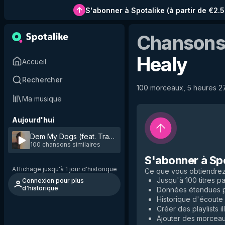
S'abonner à Spotalike
(
à partir de €2.
Chansons 
Healy
Accueil
Rechercher
100 morceaux, 5 heures 27 
Ma musique
Aujourd'hui
Dem My Dogs (feat. Trapo)
by
Healy
100 chansons similaires
S'abonner à Sp
Affichage jusqu'à 1 jour d'historique
Ce que vous obtiendre
Jusqu'à 100 titres par
Connexion pour plus
d'historique
Données étendues po
Historique d'écoute i
Créer des playlists il
Ajouter des morceaux