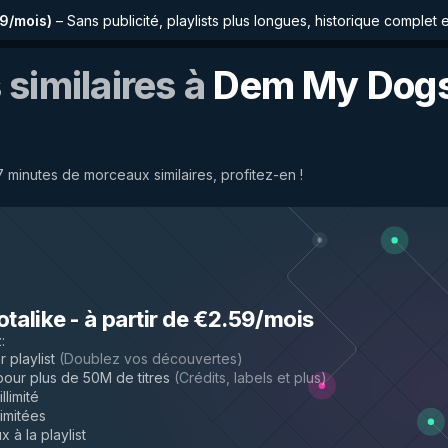
59/mois
)
–
Sans publicité, playlists plus longues, historique complet 
similaires à
Dem My Dog
minutes de morceaux similaires, profitez-en !
otalike
-
à partir de €2.59/mois
z
:
 playlist
(
Doublez vos découvertes
)
ur plus de 50M de titres
(
Crédits, labels et plus
)
llimité
limitées
 à la playlist