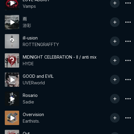
Vamps
雨
游彩
ill-usion
ROTTENGRAFFTY
MIDNIGHT CELEBRATION - II / anti mix
HYDE
GOOD and EVIL
UVERworld
Rosario
Sadie
Overvision
Earthists.
Out