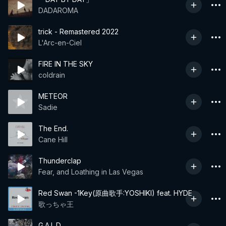
DADAROMA
trick - Remastered 2022
L'Arc-en-Ciel
FIRE IN THE SKY
coldrain
METEOR
Sadie
The End.
Cane Hill
Thunderclap
Fear, and Loathing in Las Vegas
Red Swan -1Key(原曲歌手:YOSHIKI) feat. HYDE
歌っちゃ王
G.A.L.D