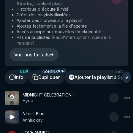
(
Crédits, labels et plus
)
Historique d'écoute illimité
Créer des playlists illimitées
Ajouter des morceaux à la playlist
Ajoutez facilement à la file d'attente
Accès anticipé aux nouvelles fonctionnalités
Pas de publicités
(
Pas d'interruptions, que de la
musique
)
Voir nos forfaits
CONNEXION
CONNEX
NEW
Info
Dupliquer
Ajouter la playlist à Spotif
MIDNIGHT CELEBRATION II
Hyde
Nihilist Blues
Annisokay
LOVE ADDICT