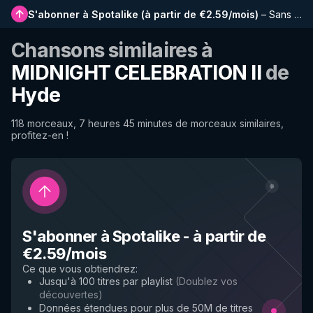
S'abonner à Spotalike
(
à partir de €2.59/mois
)
–
Sans publicité, playlists plus longues, historique complet et accès anticipé aux nouvelles fonctionnalités
Chansons similaires à
MIDNIGHT CELEBRATION II
de
Hyde
118 morceaux, 7 heures 45 minutes de morceaux similaires,
profitez-en !
S'abonner à Spotalike
-
à partir de
€2.59/mois
Ce que vous obtiendrez
:
Jusqu'à 100 titres par playlist
(
Doublez vos
découvertes
)
Données étendues pour plus de 50M de titres