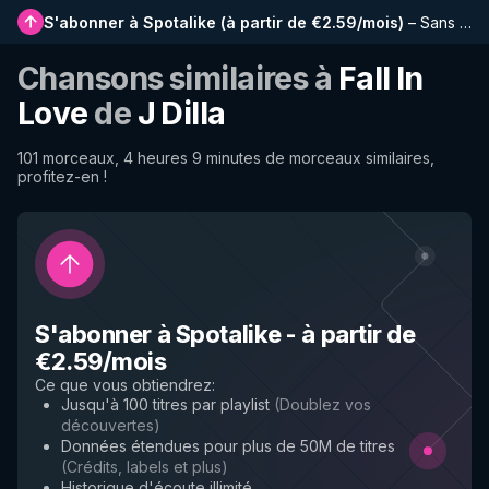
S'abonner à Spotalike
(
à partir de €2.59/mois
)
–
Sans publicité, playlists plus longues, historique complet et accès anticipé aux nouvelles fonctionnalités
Chansons similaires à
Fall In
Love
de
J Dilla
101 morceaux, 4 heures 9 minutes de morceaux similaires,
profitez-en !
S'abonner à Spotalike
-
à partir de
€2.59/mois
Ce que vous obtiendrez
:
Jusqu'à 100 titres par playlist
(
Doublez vos
découvertes
)
Données étendues pour plus de 50M de titres
(
Crédits, labels et plus
)
Historique d'écoute illimité