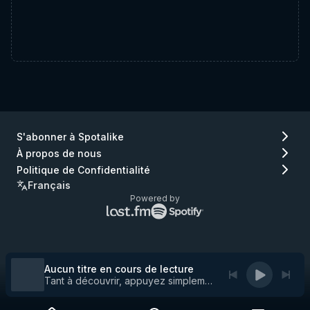
S'abonner à Spotalike
À propos de nous
Politique de Confidentialité
Français
Powered by
Logo
Logo
Lastfm
Spotify
(aller
(aller
à
à
Lastfm)
Spotify)
Aucun titre en cours de lecture
Tant à découvrir, appuyez simplement sur play