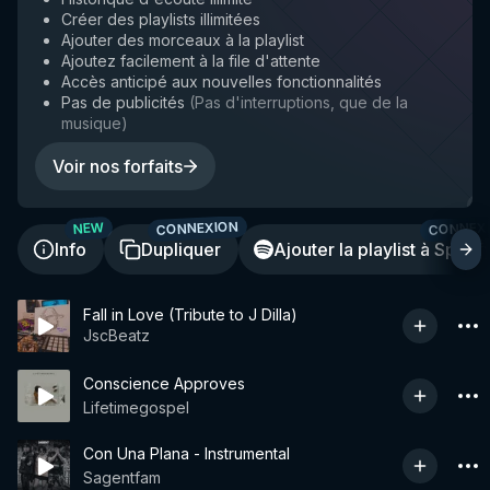
Créer des playlists illimitées
Ajouter des morceaux à la playlist
Ajoutez facilement à la file d'attente
Accès anticipé aux nouvelles fonctionnalités
Pas de publicités
(
Pas d'interruptions, que de la
musique
)
Voir nos forfaits
CONNEXION
CONNEX
NEW
Info
Dupliquer
Ajouter la playlist à Spotif
Fall in Love (Tribute to J Dilla)
JscBeatz
Conscience Approves
Lifetimegospel
Con Una Plana - Instrumental
Sagentfam