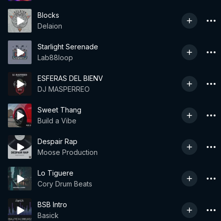
Blocks
Delaion
Starlight Serenade
Lab88loop
ESFERAS DEL BIENV
DJ MASPERREO
Sweet Thang
Build a Vibe
Despair Rap
Moose Production
Lo Tiguere
Cory Drum Beats
BSB Intro
Basick