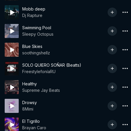
Mobb deep
Dj Rapture
Swimming Pool
Sleepy Octopus
Blue Skies
soothingshellz
SOLO QUIERO SOÑAR (Beatts)
FreestylefoníaRU
Healthy
Supreme Jay Beats
Drowsy
8Mimi
El Tigrillo
Brayan Caro