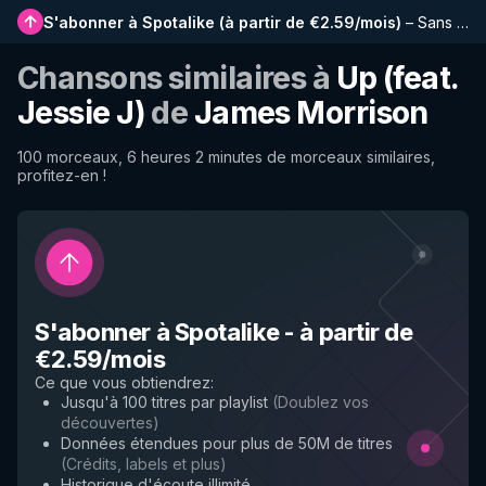
S'abonner à Spotalike
(
à partir de €2.59/mois
)
–
Sans publicité, playlists plus longues, historique complet et accès anticipé aux nouvelles fonctionnalités
Chansons similaires à
Up (feat.
Jessie J)
de
James Morrison
100 morceaux, 6 heures 2 minutes de morceaux similaires,
profitez-en !
S'abonner à Spotalike
-
à partir de
€2.59/mois
Ce que vous obtiendrez
:
Jusqu'à 100 titres par playlist
(
Doublez vos
découvertes
)
Données étendues pour plus de 50M de titres
(
Crédits, labels et plus
)
Historique d'écoute illimité