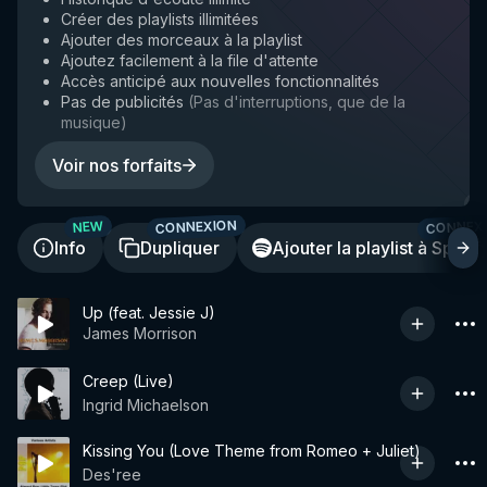
Créer des playlists illimitées
Ajouter des morceaux à la playlist
Ajoutez facilement à la file d'attente
Accès anticipé aux nouvelles fonctionnalités
Pas de publicités
(
Pas d'interruptions, que de la
musique
)
Voir nos forfaits
CONNEXION
CONNEX
NEW
Info
Dupliquer
Ajouter la playlist à Spotif
Up (feat. Jessie J)
James Morrison
Creep (Live)
Ingrid Michaelson
Kissing You (Love Theme from Romeo + Juliet)
Des'ree