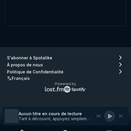
S'abonner à Spotalike
À propos de nous
Politique de Confidentialité
Français
Powered by
Logo
Logo
Lastfm
Spotify
(aller
(aller
à
à
Lastfm)
Spotify)
Aucun titre en cours de lecture
Tant à découvrir, appuyez simplement sur play