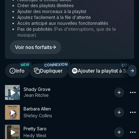
Créer des playlists illimitées
Ajouter des morceaux à la playlist
Ajoutez facilement à la file d'attente
Accès anticipé aux nouvelles fonctionnalités
Pas de publicités
(
Pas d'interruptions, que de la
musique
)
Voir nos forfaits
CONNEXION
CONNEX
NEW
Info
Dupliquer
Ajouter la playlist à Spotif
Shady Grove
Jean Ritchie
Barbara Allen
Shirley Collins
Pretty Saro
Hedy West