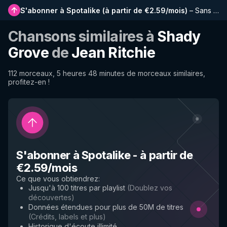
S'abonner à Spotalike
(
à partir de €2.59/mois
)
–
Sans publicité, playlists plus longues, historique complet et accès anticipé aux nouvelles fonctionnalités
Chansons similaires à
Shady
Grove
de
Jean Ritchie
112 morceaux, 5 heures 48 minutes de morceaux similaires,
profitez-en !
S'abonner à Spotalike
-
à partir de
€2.59/mois
Ce que vous obtiendrez
:
Jusqu'à 100 titres par playlist
(
Doublez vos
découvertes
)
Données étendues pour plus de 50M de titres
(
Crédits, labels et plus
)
Historique d'écoute illimité