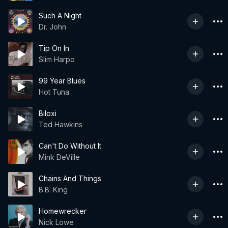
Such A Night
Dr. John
Tip On In
Slim Harpo
99 Year Blues
Hot Tuna
Biloxi
Ted Hawkins
Can't Do Without It
Mink DeVille
Chains And Things
B.B. King
Homewrecker
Nick Lowe