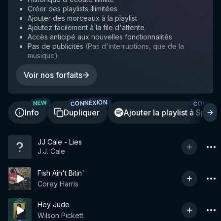
Créer des playlists illimitées
Ajouter des morceaux à la playlist
Ajoutez facilement à la file d'attente
Accès anticipé aux nouvelles fonctionnalités
Pas de publicités
(
Pas d'interruptions, que de la
musique
)
Voir nos forfaits
CONNEXION
CONNEX
NEW
Info
Dupliquer
Ajouter la playlist à Spotif
JJ Cale - Lies
J.J. Cale
Fish Ain't Bitin'
Corey Harris
Hey Jude
Wilson Pickett