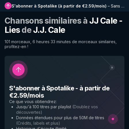
S'abonner à Spotalike
(
à partir de €2.59/mois
)
–
Sans publicité, playlists plus longues, historique complet et accès anticipé aux nouvelles fonctionnalités
Chansons similaires à
JJ Cale -
Lies
de
J.J. Cale
101 morceaux, 6 heures 33 minutes de morceaux similaires,
profitez-en !
S'abonner à Spotalike
-
à partir de
€2.59/mois
Ce que vous obtiendrez
:
Jusqu'à 100 titres par playlist
(
Doublez vos
découvertes
)
Données étendues pour plus de 50M de titres
(
Crédits, labels et plus
)
Historique d'écoute illimité