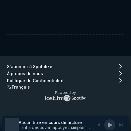
S'abonner à Spotalike
À propos de nous
Politique de Confidentialité
Français
Powered by
Logo
Logo
Lastfm
Spotify
(aller
(aller
à
à
Lastfm)
Spotify)
Aucun titre en cours de lecture
Tant à découvrir, appuyez simplement sur play