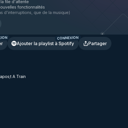
la file d'attente
ouvelles fonctionnalités
s d'interruptions, que de la musique
)
XION
CONNEXION
er
Ajouter la playlist à Spotify
Partager
apos;t A Train