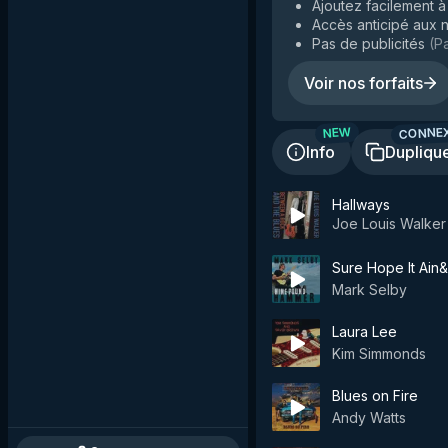
Ajoutez facilement à 
Accès anticipé aux n
Pas de publicités
(
Pa
Voir nos forfaits
CONNE
NEW
Info
Dupliqu
Hallways
Joe Louis Walker
Sure Hope It Ain&
Mark Selby
Laura Lee
Kim Simmonds
Blues on Fire
Andy Watts