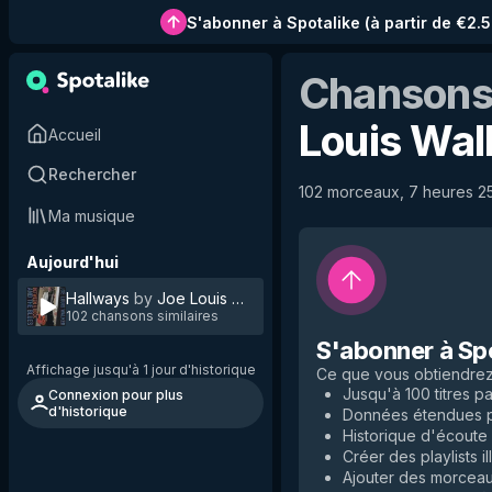
S'abonner à Spotalike
(
à partir de €2.
Chansons 
Louis Wal
Accueil
Rechercher
102 morceaux, 7 heures 25 
Ma musique
Aujourd'hui
Hallways
by
Joe Louis Walker
102 chansons similaires
S'abonner à Sp
Affichage jusqu'à 1 jour d'historique
Ce que vous obtiendre
Jusqu'à 100 titres par
Connexion pour plus
d'historique
Données étendues po
Historique d'écoute i
Créer des playlists il
Ajouter des morceaux