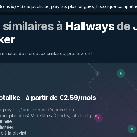
59/mois
)
–
Sans publicité, playlists plus longues, historique complet 
similaires à
Hallways
de
ker
minutes de morceaux similaires, profitez-en !
otalike
-
à partir de €2.59/mois
z
:
 playlist
(
Doublez vos découvertes
)
ur plus de 50M de titres
(
Crédits, labels et plus
)
llimité
limitées
 à la playlist