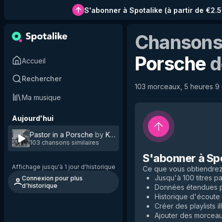
S'abonner à Spotalike
(
à partir de €2.
Chansons 
Porsche
d
Accueil
Rechercher
103 morceaux, 5 heures 9 m
Ma musique
Aujourd'hui
Pastor in a Porsche
by
Kool Weirdos
103 chansons similaires
S'abonner à Sp
Affichage jusqu'à 1 jour d'historique
Ce que vous obtiendre
Jusqu'à 100 titres par
Connexion pour plus
d'historique
Données étendues po
Historique d'écoute i
Créer des playlists il
Ajouter des morceaux