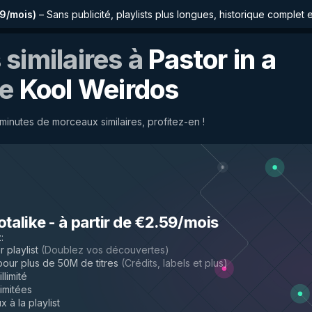
59/mois
)
–
Sans publicité, playlists plus longues, historique complet 
similaires à
Pastor in a
e
Kool Weirdos
inutes de morceaux similaires, profitez-en !
otalike
-
à partir de €2.59/mois
z
:
 playlist
(
Doublez vos découvertes
)
ur plus de 50M de titres
(
Crédits, labels et plus
)
llimité
limitées
 à la playlist