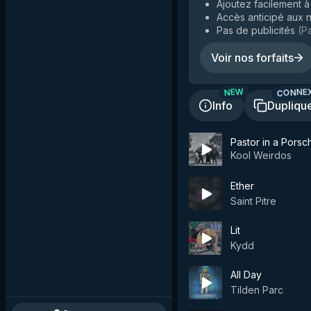
Ajoutez facilement à 
Accès anticipé aux n
Pas de publicités
(
Pa
Voir nos forfaits
CONNE
NEW
Info
Dupliqu
Pastor in a Porsc
Kool Weirdos
Ether
Saint Pitre
Lit
Kydd
All Day
Tilden Parc