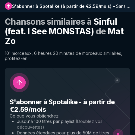
S'abonner à Spotalike
(
à partir de €2.59/mois
)
–
Sans publicité, playlists plus longues, historique complet et accès anticipé aux nouvelles fonctionnalités
Chansons similaires à
Sinful
(feat. I See MONSTAS)
de
Mat
Zo
101 morceaux, 6 heures 20 minutes de morceaux similaires,
profitez-en !
S'abonner à Spotalike
-
à partir de
€2.59/mois
Ce que vous obtiendrez
:
Jusqu'à 100 titres par playlist
(
Doublez vos
découvertes
)
Données étendues pour plus de 50M de titres