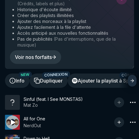
(
Crédits, labels et plus
)
Historique d'écoute illimité
Créer des playlists illimitées
Ajouter des morceaux à la playlist
Ajoutez facilement à la file d'attente
Accès anticipé aux nouvelles fonctionnalités
Pas de publicités
(
Pas d'interruptions, que de la
musique
)
Voir nos forfaits
CONNEXION
CONNEX
NEW
Info
Dupliquer
Ajouter la playlist à Spotif
Sinful (feat. I See MONSTAS)
Mat Zo
All for One
NerdOut
Down to Hell