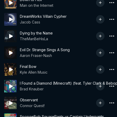
Man on the Internet
DreamWorks Villain Cypher
Jacob Cass
Dying by the Name
TheManBeHisLa
Evil Dr. Strange Sings A Song
Aaron Fraser-Nash
Final Bow
Kyle Allen Music
I Found a Diamond (Minecraft) (feat. Tyler Clark & Bebo
Brad Knauber
Observant
Connor Quest!
SpongeBob SquarePants vs Captain Underpants