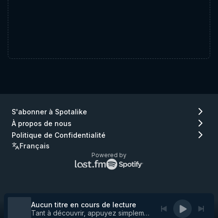
S'abonner à Spotalike
À propos de nous
Politique de Confidentialité
Français
Powered by
Logo
Logo
Lastfm
Spotify
(aller
(aller
à
à
Lastfm)
Spotify)
Aucun titre en cours de lecture
Tant à découvrir, appuyez simplement sur play