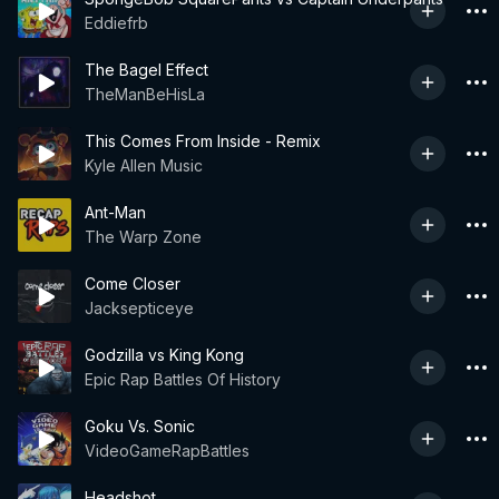
Eddiefrb
The Bagel Effect
TheManBeHisLa
This Comes From Inside - Remix
Kyle Allen Music
Ant-Man
The Warp Zone
Come Closer
Jacksepticeye
Godzilla vs King Kong
Epic Rap Battles Of History
Goku Vs. Sonic
VideoGameRapBattles
Headshot