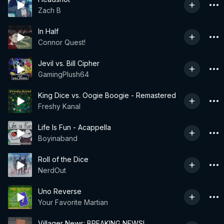
Zach B
In Half
Connor Quest!
Jevil vs. Bill Cipher
GamingPlush64
King Dice vs. Oogie Boogie - Remastered
Freshy Kanal
Life Is Fun - Acappella
Boyinaband
Roll of the Dice
NerdOut
Uno Reverse
Your Favorite Martian
Villager News: BREAKING NEWS!