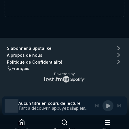
S'abonner à Spotalike
À propos de nous
Politique de Confidentialité
Français
Powered by
Logo
Logo
Lastfm
Spotify
(aller
(aller
à
à
Lastfm)
Spotify)
Aucun titre en cours de lecture
Tant à découvrir, appuyez simplement sur play