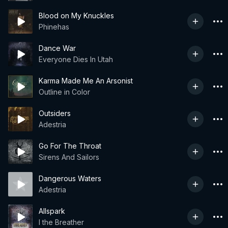
Blood on My Knuckles
Phinehas
Dance War
Everyone Dies In Utah
Karma Made Me An Arsonist
Outline in Color
Outsiders
Adestria
Go For The Throat
Sirens And Sailors
Dangerous Waters
Adestria
Allspark
I the Breather