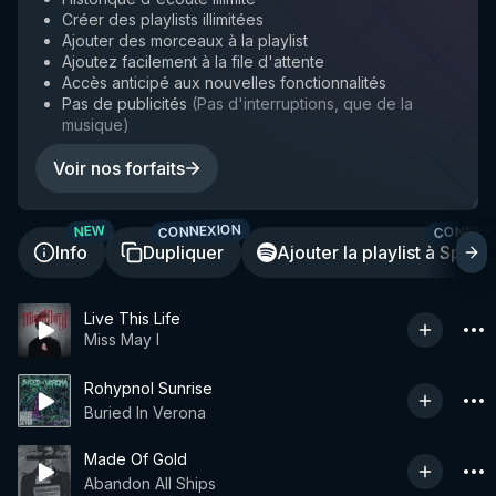
Créer des playlists illimitées
Ajouter des morceaux à la playlist
Ajoutez facilement à la file d'attente
Accès anticipé aux nouvelles fonctionnalités
Pas de publicités
(
Pas d'interruptions, que de la
musique
)
Voir nos forfaits
CONNEXION
CONNEX
NEW
Info
Dupliquer
Ajouter la playlist à Spotif
Live This Life
Miss May I
Rohypnol Sunrise
Buried In Verona
Made Of Gold
Abandon All Ships