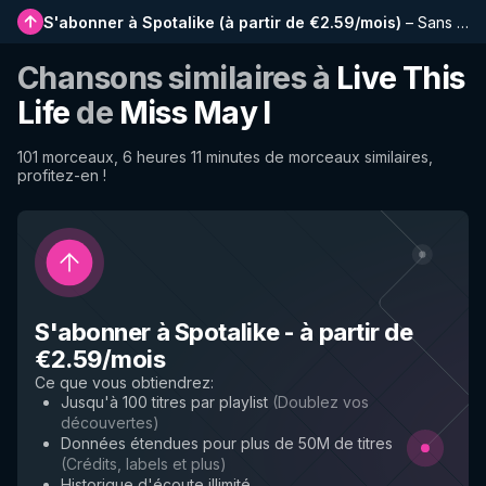
S'abonner à Spotalike
(
à partir de €2.59/mois
)
–
Sans publicité, playlists plus longues, historique complet et accès anticipé aux nouvelles fonctionnalités
Chansons similaires à
Live This
Life
de
Miss May I
101 morceaux, 6 heures 11 minutes de morceaux similaires,
profitez-en !
S'abonner à Spotalike
-
à partir de
€2.59/mois
Ce que vous obtiendrez
:
Jusqu'à 100 titres par playlist
(
Doublez vos
découvertes
)
Données étendues pour plus de 50M de titres
(
Crédits, labels et plus
)
Historique d'écoute illimité