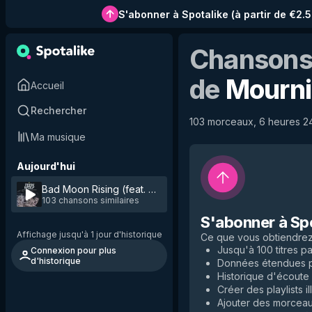
S'abonner à Spotalike
(
à partir de €2.
Chansons 
de
Mourni
Accueil
Rechercher
103 morceaux, 6 heures 24 
Ma musique
Aujourd'hui
Bad Moon Rising (feat. Peter Dreimanis)
by
Mourning Ritua
103 chansons similaires
S'abonner à Sp
Affichage jusqu'à 1 jour d'historique
Ce que vous obtiendre
Jusqu'à 100 titres par
Connexion pour plus
d'historique
Données étendues po
Historique d'écoute i
Créer des playlists il
Ajouter des morceaux