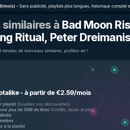
59/mois
)
–
Sans publicité, playlists plus longues, historique complet 
similaires à
Bad Moon Ris
ng Ritual, Peter Dreimani
minutes de morceaux similaires, profitez-en !
l
otalike
-
à partir de €2.59/mois
z
:
 playlist
(
Doublez vos découvertes
)
ur plus de 50M de titres
(
Crédits, labels et plus
)
llimité
limitées
 à la playlist