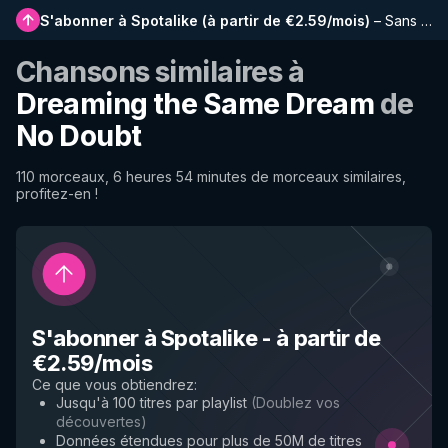
S'abonner à Spotalike
(
à partir de €2.59/mois
)
–
Sans publicité, playlists plus longues, historique complet et accès anticipé aux nouvelles fonctionnalités
Chansons similaires à
Dreaming the Same Dream
de
No Doubt
110 morceaux, 6 heures 54 minutes de morceaux similaires,
profitez-en !
S'abonner à Spotalike
-
à partir de
€2.59/mois
Ce que vous obtiendrez
:
Jusqu'à 100 titres par playlist
(
Doublez vos
découvertes
)
Données étendues pour plus de 50M de titres