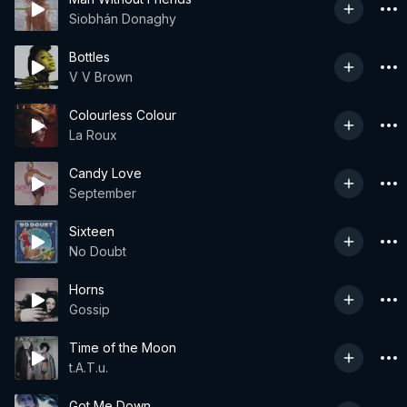
Siobhán Donaghy
Bottles
V V Brown
Colourless Colour
La Roux
Candy Love
September
Sixteen
No Doubt
Horns
Gossip
Time of the Moon
t.A.T.u.
Got Me Down