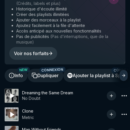
(
Crédits, labels et plus
)
Historique d'écoute illimité
Créer des playlists illimitées
Ajouter des morceaux à la playlist
Ajoutez facilement à la file d'attente
Accès anticipé aux nouvelles fonctionnalités
Pas de publicités
(
Pas d'interruptions, que de la
musique
)
Voir nos forfaits
CONNEXION
CONNEX
NEW
Info
Dupliquer
Ajouter la playlist à Spotif
Dreaming the Same Dream
No Doubt
Clone
Metric
Man Without Friends