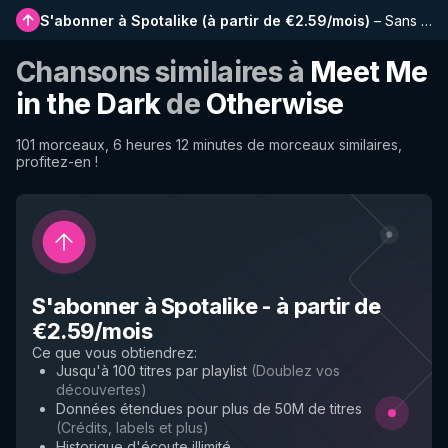
S'abonner à Spotalike
(
à partir de €2.59/mois
)
–
Sans publicité, playlists plus longues, historique complet et accès anticipé aux nouvelles fonctionnalités
Chansons similaires à
Meet Me
in the Dark
de
Otherwise
101 morceaux, 6 heures 12 minutes de morceaux similaires,
profitez-en !
S'abonner à Spotalike
-
à partir de
€2.59/mois
Ce que vous obtiendrez
:
Jusqu'à 100 titres par playlist
(
Doublez vos
découvertes
)
Données étendues pour plus de 50M de titres
(
Crédits, labels et plus
)
Historique d'écoute illimité