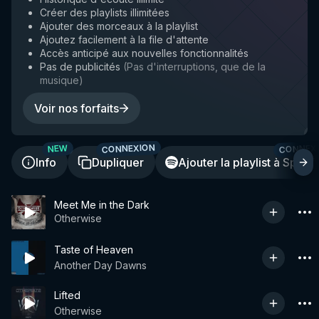
Créer des playlists illimitées
Ajouter des morceaux à la playlist
Ajoutez facilement à la file d'attente
Accès anticipé aux nouvelles fonctionnalités
Pas de publicités
(
Pas d'interruptions, que de la
musique
)
Voir nos forfaits
CONNEXION
CONNEX
NEW
Info
Dupliquer
Ajouter la playlist à Spotif
Meet Me in the Dark
Otherwise
Taste of Heaven
Another Day Dawns
Lifted
Otherwise