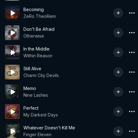
Becoming
ZeRo TheoRem
Don't Be Afraid
Otherwise
In the Middle
Within Reason
Still Alive
Charm City Devils
Memo
Nine Lashes
Perfect
My Darkest Days
Whatever Doesn't Kill Me
Finger Eleven