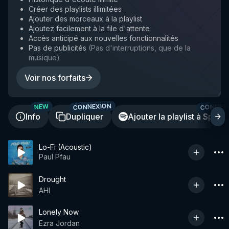
Créer des playlists illimitées
Ajouter des morceaux à la playlist
Ajoutez facilement à la file d'attente
Accès anticipé aux nouvelles fonctionnalités
Pas de publicités
(
Pas d'interruptions, que de la
musique
)
Voir nos forfaits
CONNEXION
CONNEX
NEW
Info
Dupliquer
Ajouter la playlist à Spotif
Lo-Fi (Acoustic)
Paul Pfau
Drought
AHI
Lonely Now
Ezra Jordan