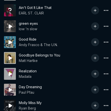
Ain't Got It Like That
EARL ST. CLAIR
green eyes
low 'n slow
Good Ride
Andy Frasco & The U.N.
Goodbye Belongs to You
Matt Hartke
Realization
Madaila
Day Dreaming
Paul Pfau
Molly Miss My
Ryan Berg