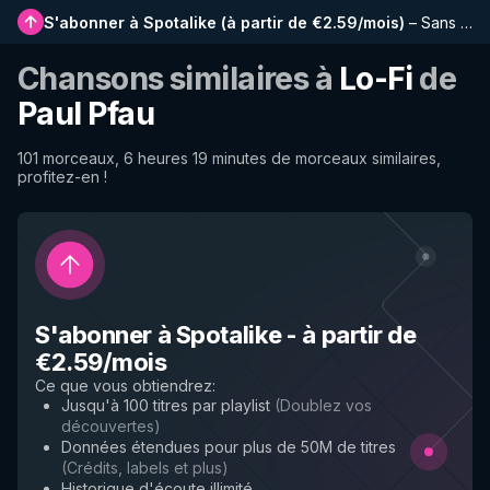
S'abonner à Spotalike
(
à partir de €2.59/mois
)
–
Sans publicité, playlists plus longues, historique complet et accès anticipé aux nouvelles fonctionnalités
Chansons similaires à
Lo-Fi
de
Paul Pfau
101 morceaux, 6 heures 19 minutes de morceaux similaires,
profitez-en !
S'abonner à Spotalike
-
à partir de
€2.59/mois
Ce que vous obtiendrez
:
Jusqu'à 100 titres par playlist
(
Doublez vos
découvertes
)
Données étendues pour plus de 50M de titres
(
Crédits, labels et plus
)
Historique d'écoute illimité