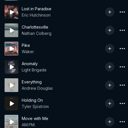
Lost in Paradise
Eric Hutchinson
Charlottesville
Nathan Colberg
Pike
Waker
Anomaly
Light Brigade
Everything
Andrew Douglas
Holding On
Tyler Sjöström
Move with Me
AM.PM.