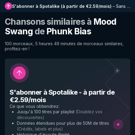
S'abonner à Spotalike
(
à partir de €2.59/mois
)
–
Sans publicité, playlists plus longues, historique complet et accès anticipé aux nouvelles fonctionnalités
Chansons similaires à
Mood
Swang
de
Phunk Bias
100 morceaux, 5 heures 49 minutes de morceaux similaires,
profitez-en !
S'abonner à Spotalike
-
à partir de
€2.59/mois
Ce que vous obtiendrez
:
Jusqu'à 100 titres par playlist
(
Doublez vos
découvertes
)
Données étendues pour plus de 50M de titres
(
Crédits, labels et plus
)
Historique d'écoute illimité