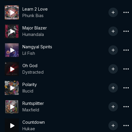
Learn 2 Love
Phunk Bias
Major Blazer
Humandala
Namgyal Spirits
Lil Fish
Oh God
Dystracted
Polarity
Illucid
Runtsplitter
Maxfield
Countdown
Hukae