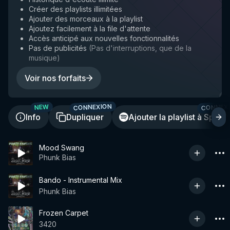
Créer des playlists illimitées
Ajouter des morceaux à la playlist
Ajoutez facilement à la file d'attente
Accès anticipé aux nouvelles fonctionnalités
Pas de publicités
(
Pas d'interruptions, que de la
musique
)
Voir nos forfaits
CONNEXION
CONNEX
NEW
Info
Dupliquer
Ajouter la playlist à Spotif
Mood Swang
Phunk Bias
Bando - Instrumental Mix
Phunk Bias
Frozen Carpet
3420