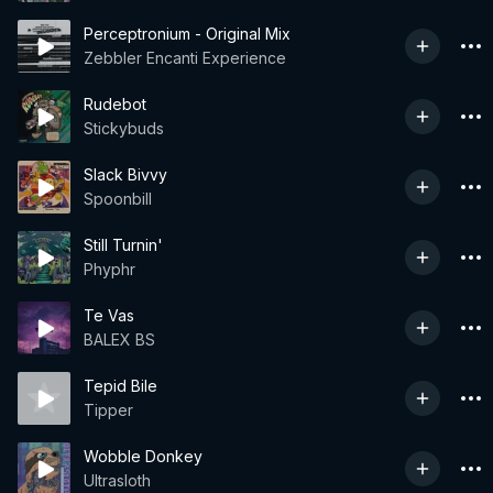
Perceptronium - Original Mix
Zebbler Encanti Experience
Rudebot
Stickybuds
Slack Bivvy
Spoonbill
Still Turnin'
Phyphr
Te Vas
BALEX BS
Tepid Bile
Tipper
Wobble Donkey
Ultrasloth