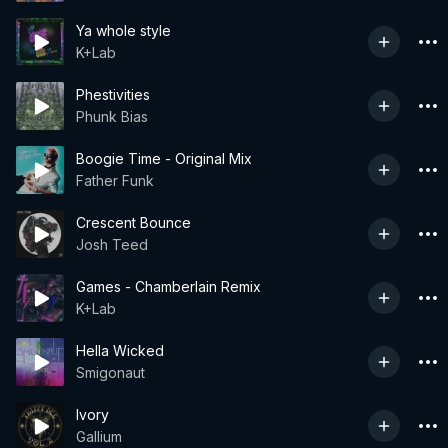
Ya whole style
K+Lab
Phestivities
Phunk Bias
Boogie Time - Original Mix
Father Funk
Crescent Bounce
Josh Teed
Games - Chamberlain Remix
K+Lab
Hella Wicked
Smigonaut
Ivory
Gallium