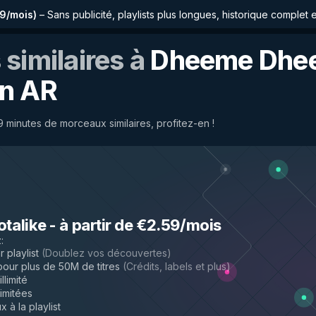
59/mois
)
–
Sans publicité, playlists plus longues, historique complet 
similaires à
Dheeme Dhe
n AR
minutes de morceaux similaires, profitez-en !
otalike
-
à partir de €2.59/mois
z
:
 playlist
(
Doublez vos découvertes
)
ur plus de 50M de titres
(
Crédits, labels et plus
)
llimité
limitées
 à la playlist