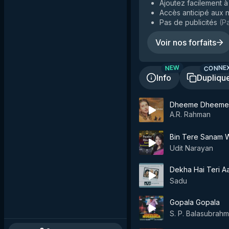
Ajoutez facilement à 
Accès anticipé aux n
Pas de publicités
(
Pa
Voir nos forfaits
CONNE
NEW
Info
Dupliqu
Dheeme Dheeme
A.R. Rahman
Bin Tere Sanam 
Udit Narayan
Dekha Hai Teri A
Sadu
Gopala Gopala
S. P. Balasubrah