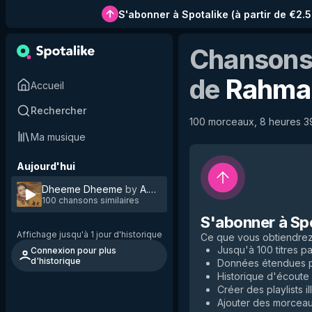
S'abonner à Spotalike
(
à partir de €2.
Chansons 
de
Rahma
Accueil
Rechercher
100 morceaux, 8 heures 39 
Ma musique
Aujourd'hui
Dheeme Dheeme
by
A.R. Rahman
100 chansons similaires
S'abonner à Sp
Affichage jusqu'à 1 jour d'historique
Ce que vous obtiendre
Jusqu'à 100 titres par
Connexion pour plus
d'historique
Données étendues po
Historique d'écoute i
Créer des playlists il
Ajouter des morceaux