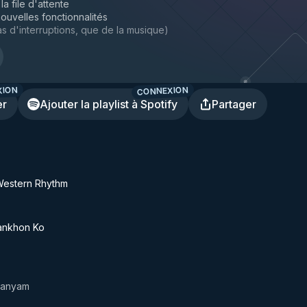
la file d'attente
ouvelles fonctionnalités
s d'interruptions, que de la musique
)
XION
CONNEXION
er
Ajouter la playlist à Spotify
Partager
Western Rhythm
ankhon Ko
manyam