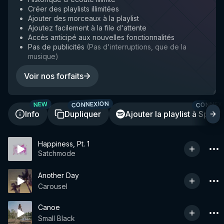
Créer des playlists illimitées
Ajouter des morceaux à la playlist
Ajoutez facilement à la file d'attente
Accès anticipé aux nouvelles fonctionnalités
Pas de publicités
(
Pas d'interruptions, que de la
musique
)
Voir nos forfaits
CONNEXION
CONNEX
NEW
Info
Dupliquer
Ajouter la playlist à Spotif
Happiness, Pt. 1
Satchmode
Another Day
Carousel
Canoe
Small Black