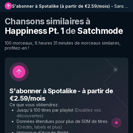
S'abonner à Spotalike
(
à partir de €2.59/mois
)
–
Sans publicité, playlists plus longues, historique complet et accès anticipé aux nouvelles fonctionnalités
Chansons similaires à
Happiness Pt. 1
de
Satchmode
100 morceaux, 6 heures 31 minutes de morceaux similaires,
profitez-en !
S'abonner à Spotalike
-
à partir de
€2.59/mois
Ce que vous obtiendrez
:
Jusqu'à 100 titres par playlist
(
Doublez vos
découvertes
)
Données étendues pour plus de 50M de titres
(
Crédits, labels et plus
)
Historique d'écoute illimité