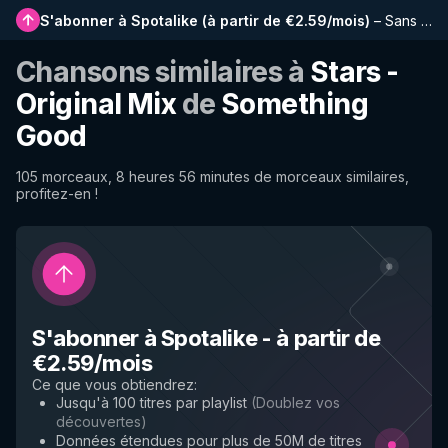
S'abonner à Spotalike
(
à partir de €2.59/mois
)
–
Sans publicité, playlists plus longues, historique complet et accès anticipé aux nouvelles fonctionnalités
Chansons similaires à
Stars -
Original Mix
de
Something
Good
105 morceaux, 8 heures 56 minutes de morceaux similaires,
profitez-en !
S'abonner à Spotalike
-
à partir de
€2.59/mois
Ce que vous obtiendrez
:
Jusqu'à 100 titres par playlist
(
Doublez vos
découvertes
)
Données étendues pour plus de 50M de titres