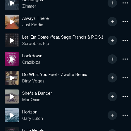
Zimmer
Always There
Just Kiddin
Let 'Em Come (feat. Sage Francis & P.O.S.)
Scroobius Pip
Lockdown
Crazibiza
Do What You Feel - Zwette Remix
Dirty Vegas
She's a Dancer
Mar Omin
Horizon
Gary Luton
Lush Nights