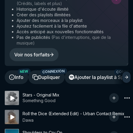
(
Crédits, labels et plus
)
Historique d'écoute illimité
Créer des playlists illimitées
Ajouter des morceaux à la playlist
Ajoutez facilement à la file d'attente
Accès anticipé aux nouvelles fonctionnalités
Pas de publicités
(
Pas d'interruptions, que de la
musique
)
Voir nos forfaits
CONNEXION
CONNEX
NEW
Info
Dupliquer
Ajouter la playlist à Spotif
Stars - Original Mix
Something Good
Roll the Dice (Extended Edit) - Urban Contact Remix
Dawa
Shoulders to Cry On