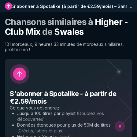
S'abonner à Spotalike
(
à partir de €2.59/mois
)
–
Sans publicité, playlists plus longues, historique complet et accès anticipé aux nouvelles fonctionnalités
Chansons similaires à
Higher -
Club Mix
de
Swales
101 morceaux, 9 heures 33 minutes de morceaux similaires,
profitez-en !
S'abonner à Spotalike
-
à partir de
€2.59/mois
Ce que vous obtiendrez
:
Jusqu'à 100 titres par playlist
(
Doublez vos
découvertes
)
Données étendues pour plus de 50M de titres
(
Crédits, labels et plus
)
Historique d'écoute illimité