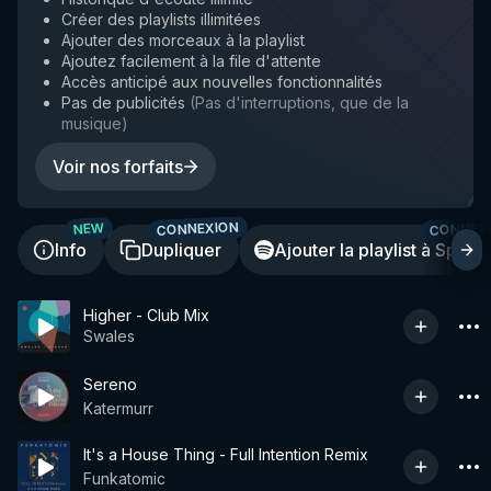
Créer des playlists illimitées
Ajouter des morceaux à la playlist
Ajoutez facilement à la file d'attente
Accès anticipé aux nouvelles fonctionnalités
Pas de publicités
(
Pas d'interruptions, que de la
musique
)
Voir nos forfaits
CONNEXION
CONNEX
NEW
Info
Dupliquer
Ajouter la playlist à Spotif
Higher - Club Mix
Swales
Sereno
Katermurr
It's a House Thing - Full Intention Remix
Funkatomic