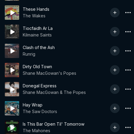
These Hands
The Wakes
Tiocfaidh Ar La
Kilmaine Saints
Clash of the Ash
Runrig
Dirty Old Town
Shane MacGowan's Popes
Donegal Express
Shane MacGowan & The Popes
Hay Wrap
The Saw Doctors
Is This Bar Open Til' Tomorrow
The Mahones