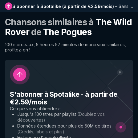
S'abonner à Spotalike
(
à partir de €2.59/mois
)
–
Sans publicité, playlists plus longues, historique complet et accès anticipé aux nouvelles fonctionnalités
Chansons similaires à
The Wild
Rover
de
The Pogues
100 morceaux, 5 heures 57 minutes de morceaux similaires,
profitez-en !
S'abonner à Spotalike
-
à partir de
€2.59/mois
Ce que vous obtiendrez
:
Jusqu'à 100 titres par playlist
(
Doublez vos
découvertes
)
Données étendues pour plus de 50M de titres
(
Crédits, labels et plus
)
Historique d'écoute illimité