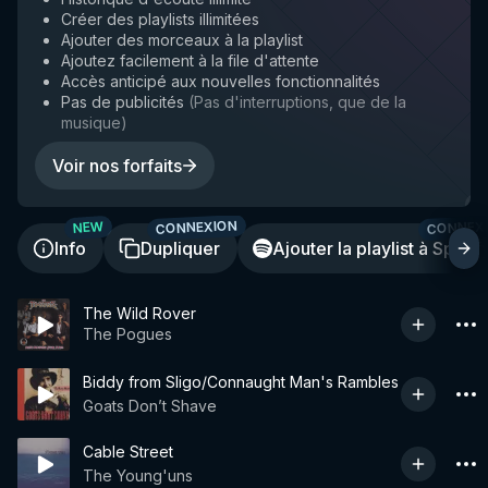
Créer des playlists illimitées
Ajouter des morceaux à la playlist
Ajoutez facilement à la file d'attente
Accès anticipé aux nouvelles fonctionnalités
Pas de publicités
(
Pas d'interruptions, que de la
musique
)
Voir nos forfaits
CONNEXION
CONNEX
NEW
Info
Dupliquer
Ajouter la playlist à Spotif
The Wild Rover
The Pogues
Biddy from Sligo/Connaught Man's Rambles
Goats Don’t Shave
Cable Street
The Young'uns