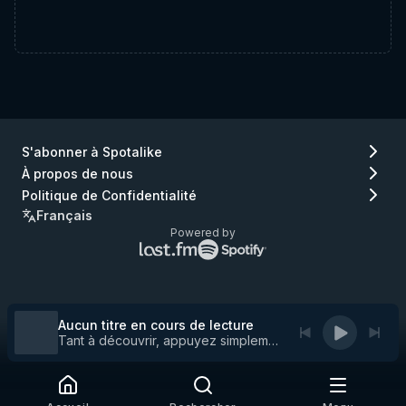
S'abonner à Spotalike
À propos de nous
Politique de Confidentialité
Français
Powered by
Logo
Logo
Lastfm
Spotify
(aller
(aller
à
à
Lastfm)
Spotify)
Aucun titre en cours de lecture
Tant à découvrir, appuyez simplement sur play