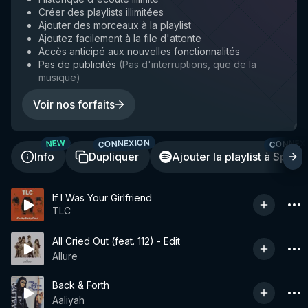
Créer des playlists illimitées
Ajouter des morceaux à la playlist
Ajoutez facilement à la file d'attente
Accès anticipé aux nouvelles fonctionnalités
Pas de publicités
(
Pas d'interruptions, que de la
musique
)
Voir nos forfaits
CONNEXION
CONNEX
NEW
Info
Dupliquer
Ajouter la playlist à Spotif
If I Was Your Girlfriend
TLC
All Cried Out (feat. 112) - Edit
Allure
Back & Forth
Aaliyah