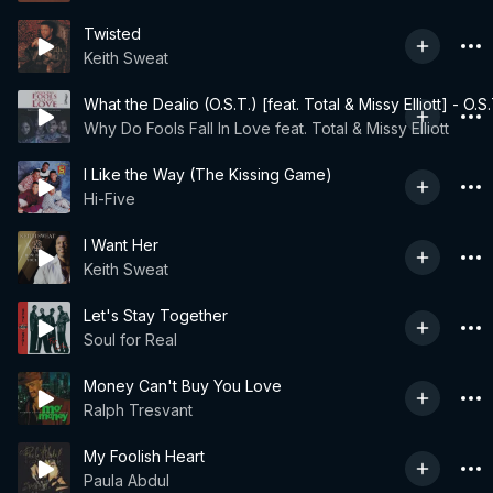
Twisted
Keith Sweat
What the Dealio (O.S.T.) [feat. Total & Missy Elliott] - O.S.
Why Do Fools Fall In Love feat. Total & Missy Elliott
I Like the Way (The Kissing Game)
Hi-Five
I Want Her
Keith Sweat
Let's Stay Together
Soul for Real
Money Can't Buy You Love
Ralph Tresvant
My Foolish Heart
Paula Abdul