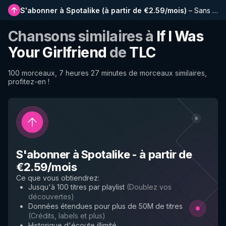
S'abonner à Spotalike
(
à partir de €2.59/mois
)
–
Sans publicité, playlists plus longues, historique complet et accès anticipé aux nouvelles fonctionnalités
Chansons similaires à
If I Was
Your Girlfriend
de
TLC
100 morceaux, 7 heures 27 minutes de morceaux similaires,
profitez-en !
S'abonner à Spotalike
-
à partir de
€2.59/mois
Ce que vous obtiendrez
:
Jusqu'à 100 titres par playlist
(
Doublez vos
découvertes
)
Données étendues pour plus de 50M de titres
(
Crédits, labels et plus
)
Historique d'écoute illimité