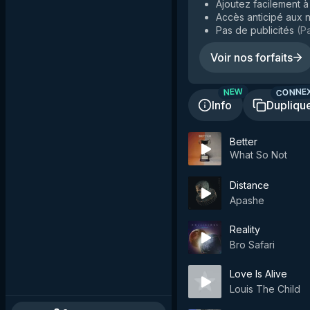
Ajoutez facilement à 
Accès anticipé aux n
Pas de publicités
(
Pa
Voir nos forfaits
CONNE
NEW
Info
Dupliqu
Better
What So Not
Distance
Apashe
Reality
Bro Safari
Love Is Alive
Louis The Child