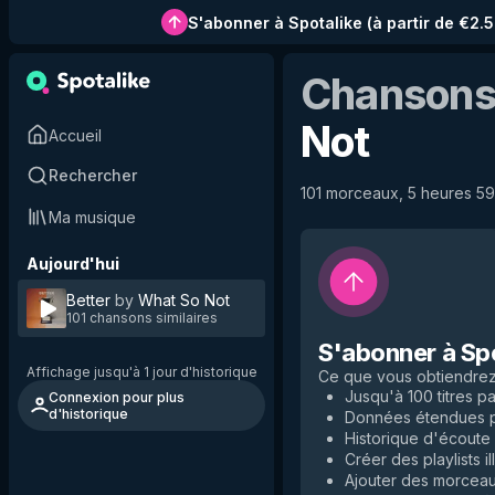
S'abonner à Spotalike
(
à partir de €2.
Chansons 
Not
Accueil
Rechercher
101 morceaux, 5 heures 59 
Ma musique
Aujourd'hui
Better
by
What So Not
101 chansons similaires
S'abonner à Sp
Affichage jusqu'à 1 jour d'historique
Ce que vous obtiendre
Jusqu'à 100 titres par
Connexion pour plus
d'historique
Données étendues po
Historique d'écoute i
Créer des playlists il
Ajouter des morceaux