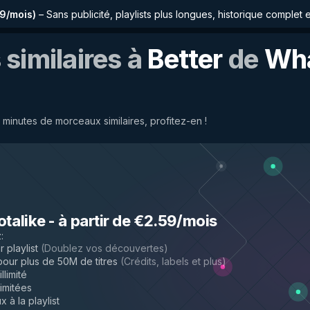
59/mois
)
–
Sans publicité, playlists plus longues, historique complet 
similaires à
Better
de
Wha
minutes de morceaux similaires, profitez-en !
otalike
-
à partir de €2.59/mois
z
:
 playlist
(
Doublez vos découvertes
)
ur plus de 50M de titres
(
Crédits, labels et plus
)
llimité
limitées
 à la playlist