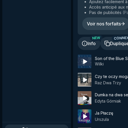
Ajoutez facilement à 
Accès anticipé aux n
Pas de publicités
(
Pa
Voir nos forfaits
CONNE
NEW
Info
Dupliqu
Son of the Blue 
Wilki
Czy te oczy mog
Raz Dwa Trzy
Dumka na dwa ser
Edyta Górniak
Ja Płaczę
Urszula