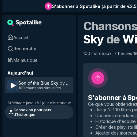
S'abonner à Spotalike
(
à partir de €2.
Chansons 
Sky
de
Wi
Accueil
Rechercher
100 morceaux, 7 heures 18 
Ma musique
Aujourd'hui
Son of the Blue Sky
by
Wilki
100 chansons similaires
S'abonner à Sp
Affichage jusqu'à 1 jour d'historique
Ce que vous obtiendre
Jusqu'à 100 titres par
Connexion pour plus
d'historique
Données étendues po
Historique d'écoute i
Créer des playlists il
Ajouter des morceaux