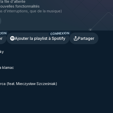
la file d'attente
ouvelles fonctionnalités
s d'interruptions, que de la musique
)
XION
CONNEXION
er
Ajouter la playlist à Spotify
Partager
Sky
a klamac
ca (feat. Mieczysław Szcześniak)