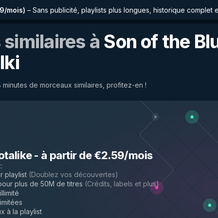
59/mois
)
–
Sans publicité, playlists plus longues, historique complet 
similaires à
Son of the Bl
lki
minutes de morceaux similaires, profitez-en !
otalike
-
à partir de €2.59/mois
z
:
 playlist
(
Doublez vos découvertes
)
ur plus de 50M de titres
(
Crédits, labels et plus
)
llimité
limitées
 à la playlist