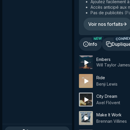
Ajoutez facilement à 
Accès anticipé aux n
Pas de publicités
(
Pa
Voir nos forfaits
CONNE
NEW
Info
Dupliqu
Embers
Will Taylor James
Ride
Benji Lewis
City Dream
Axel Flóvent
Make It Work
Brennan Villines