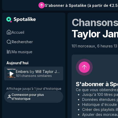
S'abonner à Spotalike
(
à partir de €2.
Chansons 
Taylor Ja
Accueil
Rechercher
101 morceaux, 6 heures 13 
Ma musique
Aujourd'hui
Embers
by
Will Taylor James
101 chansons similaires
S'abonner à Sp
Affichage jusqu'à 1 jour d'historique
Ce que vous obtiendre
Jusqu'à 100 titres par
Connexion pour plus
d'historique
Données étendues po
Historique d'écoute i
Créer des playlists il
Ajouter des morceaux