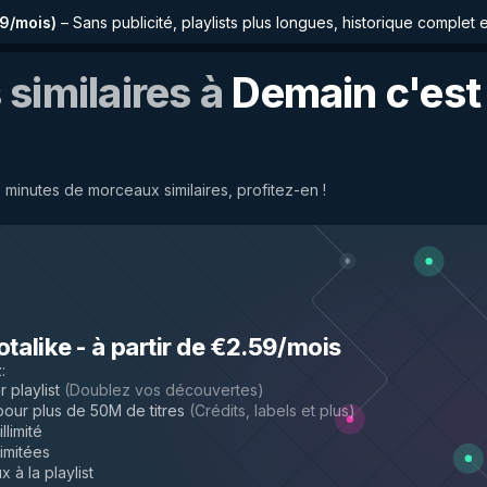
59/mois
)
–
Sans publicité, playlists plus longues, historique complet 
similaires à
Demain c'est 
minutes de morceaux similaires, profitez-en !
otalike
-
à partir de €2.59/mois
z
:
 playlist
(
Doublez vos découvertes
)
ur plus de 50M de titres
(
Crédits, labels et plus
)
llimité
limitées
 à la playlist