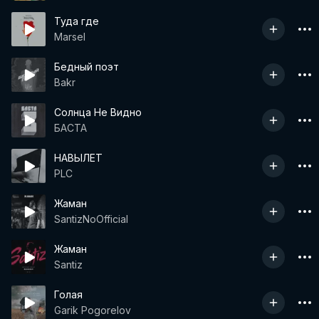
Туда где
Marsel
Бедный поэт
Bakr
Солнца Не Видно
БАСТА
НАВЫЛЕТ
PLC
Жаман
SantizNoOfficial
Жаман
Santiz
Голая
Garik Pogorelov