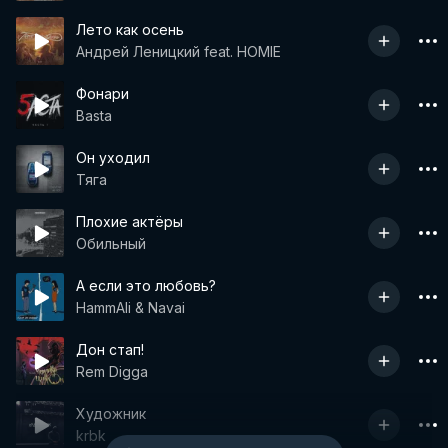
Лето как осень
Андрей Леницкий feat. HOMIE
Фонари
Basta
Он уходил
Тяга
Плохие актёры
Обильный
А если это любовь?
HammAli & Navai
Дон стап!
Rem Digga
Художник
krbk