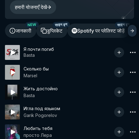
हमारी योजनाएँ देखें
साइन इन
साइन इन
NEW
जानकारी
डुप्लिकेट
Spotify पर प्लेलिस्ट जोड़ें
Я почти погиб
Basta
Сколько бы
Marsel
Жить достойно
Basta
Игла под языком
Garik Pogorelov
Любить тебя
просто Лера