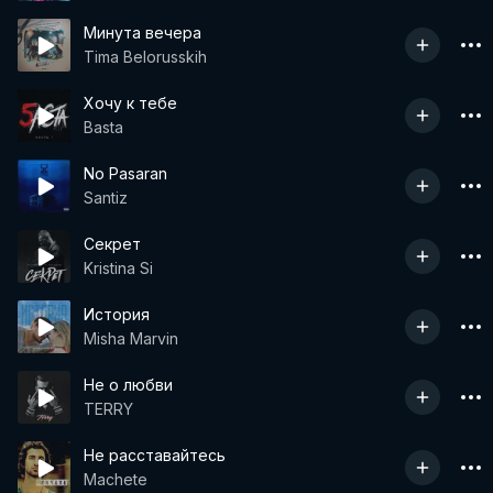
Минута вечера
Tima Belorusskih
Хочу к тебе
Basta
No Pasaran
Santiz
Секрет
Kristina Si
История
Misha Marvin
Не о любви
TERRY
Не расставайтесь
Machete