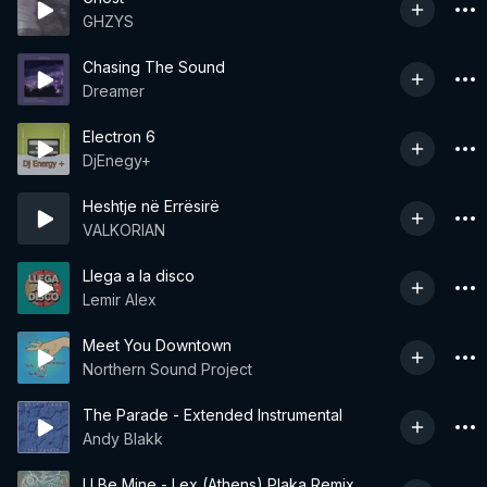
GHZYS
Chasing The Sound
Dreamer
Electron 6
DjEnegy+
Heshtje në Errësirë
VALKORIAN
Llega a la disco
Lemir Alex
Meet You Downtown
Northern Sound Project
The Parade - Extended Instrumental
Andy Blakk
U Be Mine - Lex (Athens) Plaka Remix