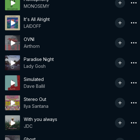
MONOSEMY
It's All Alright
LAIDOFF
OVNI
Airthorn
Paradise Night
Lady Gosh
Simulated
Dave Ballil
Stereo Out
Ilya Santana
With you always
JDC
Ghost