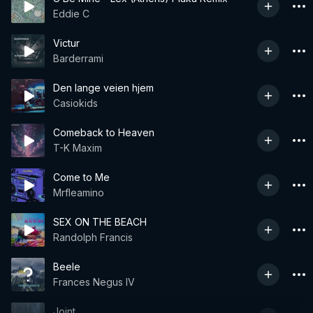
Eddie C
Victur
Barderrami
Den lange veien hjem
Casiokids
Comeback to Heaven
T-K Maxim
Come to Me
Mrfleamino
SEX ON THE BEACH
Randolph Francis
Beele
Frances Negus IV
Joint