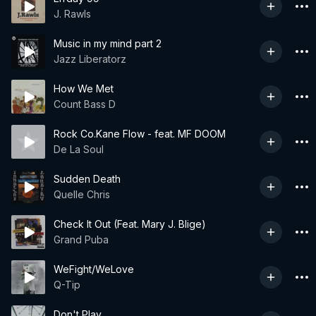
J. Rawls
Music in my mind part 2
Jazz Liberatorz
How We Met
Count Bass D
Rock Co.Kane Flow - feat. MF DOOM
De La Soul
Sudden Death
Quelle Chris
Check It Out (Feat. Mary J. Blige)
Grand Puba
WeFight/WeLove
Q-Tip
Don't Play