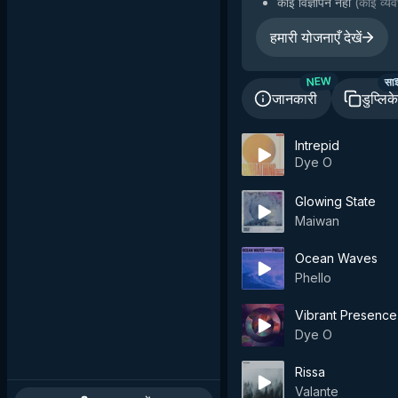
कोई विज्ञापन नहीं
(
कोई व्यव
हमारी योजनाएँ देखें
सा
NEW
जानकारी
डुप्लिक
Intrepid
Dye O
Glowing State
Maiwan
Ocean Waves
Phello
Vibrant Presence
Dye O
Rissa
Valante