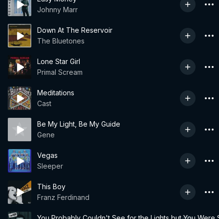
Johnny Marr
Down At The Reservoir
The Bluetones
Lone Star Girl
Primal Scream
Meditations
Cast
Be My Light, Be My Guide
Gene
Vegas
Sleeper
This Boy
Franz Ferdinand
You Probably Couldn't See for the Lights but You Were S