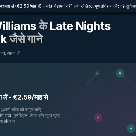
्यता लें
(
€2.59/माह से
)
–
कोई विज्ञापन नहीं, लंबी प्लेलिस्ट, पूर्ण इतिहास और नई सुविध
illiams
के
Late Nights
ak
जैसे गाने
ाने, आनंद लें!
लें
-
€2.59/माह से
(
अपनी खोज को दोगुना करें
)
ित डेटा
(
क्रेडिट्स, लेबल और बहुत कुछ
)
गया इतिहास