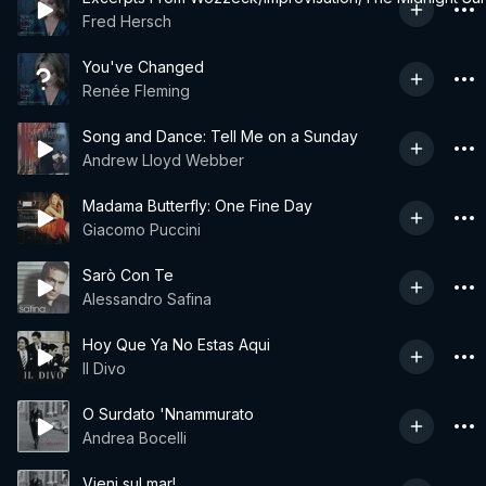
Fred Hersch
You've Changed
Renée Fleming
Song and Dance: Tell Me on a Sunday
Andrew Lloyd Webber
Madama Butterfly: One Fine Day
Giacomo Puccini
Sarò Con Te
Alessandro Safina
Hoy Que Ya No Estas Aqui
Il Divo
O Surdato 'Nnammurato
Andrea Bocelli
Vieni sul mar!