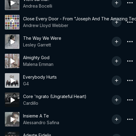
Andrea Bocelli
Close Every Door - From "Joseph And The Amazing Tec
Andrew Lloyd Webber
The Way We Were
Lesley Garrett
Almighty God
Malena Ernman
Everybody Hurts
G4
Core 'ngrato (Ungrateful Heart)
Cardillo
Insieme A Te
Alessandro Safina
Adeste Fidelis