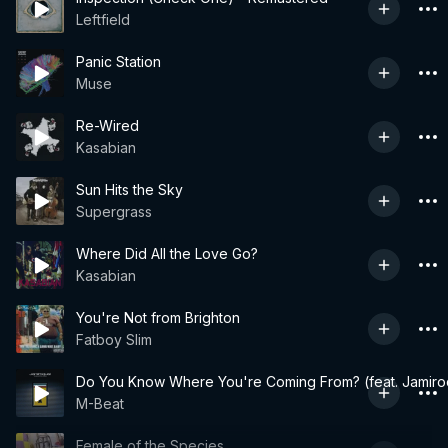
Leftfield
Panic Station
Muse
Re-Wired
Kasabian
Sun Hits the Sky
Supergrass
Where Did All the Love Go?
Kasabian
You're Not from Brighton
Fatboy Slim
Do You Know Where You're Coming From? (feat. Jamiro
M-Beat
Female of the Species