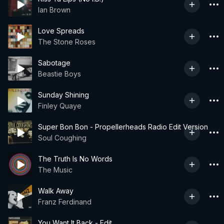
Ian Brown
Love Spreads
The Stone Roses
Sabotage
Beastie Boys
Sunday Shining
Finley Quaye
Super Bon Bon - Propellerheads Radio Edit Version
Soul Coughing
The Truth Is No Words
The Music
Walk Away
Franz Ferdinand
You Want It Back - Edit