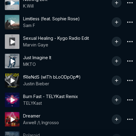
K.Will
Limitless (feat. Sophie Rose)
Sam F
Sexual Healing - Kygo Radio Edit
Marvin Gaye
Just Imagine It
MKTO
fRIeNdS (wITh bLoODpOp®)
Justin Bieber
Burn Fast - TELYKast Remix
TELYKast
Dreamer
Axwell /\ Ingrosso
Polaroid