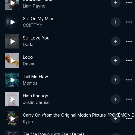
Liam Payne
Still On My Mind
CCIITTYY
Still Love You
Dada
Loco
Davai
Tell Me How
Mømøs
High Enough
Justin Caruso
Carry On (from the Original Motion Picture "POKÉMON D
Kygo
Tie Me Down (with Elley Duhé)