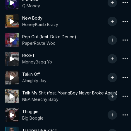
Q Money
New Body
HoneyKomb Brazy
Pop Out (feat. Duke Deuce)
PaperRoute Woo
RESET
MoneyBagg Yo
Takin Off
Almighty Jay
Talk My Shit (feat. YoungBoy Never Broke Again)
NBA Meechy Baby
Thuggin
Big Boogie
Trappin Like Zacc