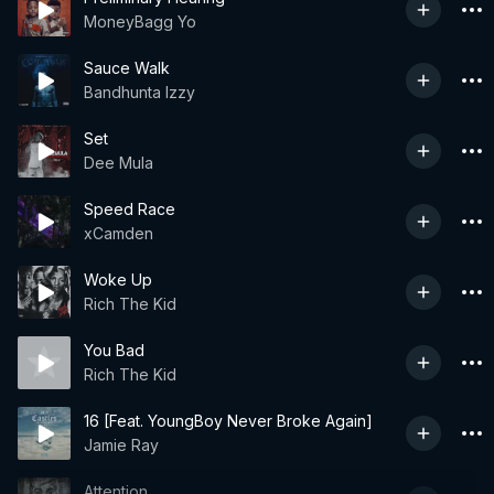
MoneyBagg Yo
Sauce Walk
Bandhunta Izzy
Set
Dee Mula
Speed Race
xCamden
Woke Up
Rich The Kid
You Bad
Rich The Kid
16 [Feat. YoungBoy Never Broke Again]
Jamie Ray
Attention