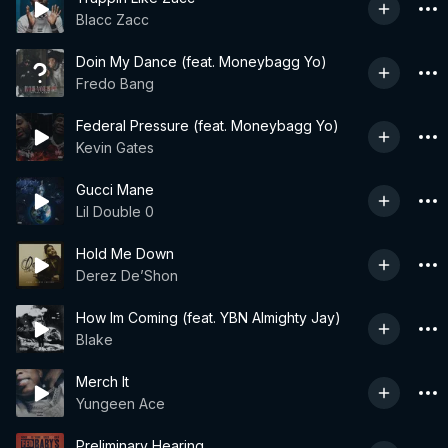
Blacc Zacc
Doin My Dance (feat. Moneybagg Yo)
Fredo Bang
Federal Pressure (feat. Moneybagg Yo)
Kevin Gates
Gucci Mane
Lil Double 0
Hold Me Down
Derez De’Shon
How Im Coming (feat. YBN Almighty Jay)
Blake
Merch It
Yungeen Ace
Preliminary Hearing