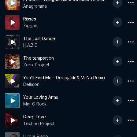
Anagramma
Risses
Ziggan
The Last Dance
H.A.Z.E
The temptation
Zero-Project
You'll Find Me - Deepjack & Mr.Nu Remix
Dellmon
Your Loving Arms
Mar G Rock
Deep Love
Techno Project
I Love Piano