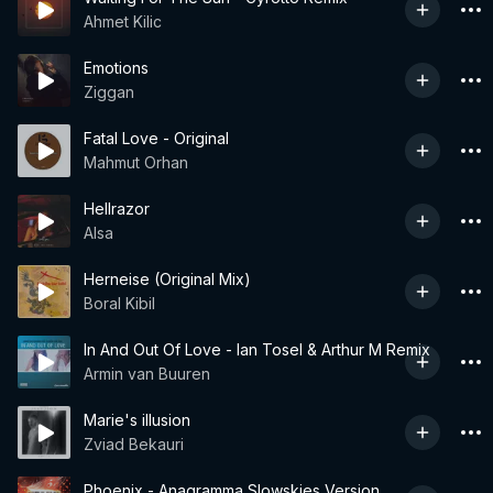
Ahmet Kilic
Emotions
Ziggan
Fatal Love - Original
Mahmut Orhan
Hellrazor
Alsa
Herneise (Original Mix)
Boral Kibil
In And Out Of Love - Ian Tosel & Arthur M Remix
Armin van Buuren
Marie's illusion
Zviad Bekauri
Phoenix - Anagramma Slowskies Version