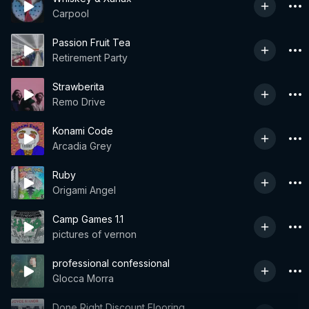
Carpool
Passion Fruit Tea
Retirement Party
Strawberita
Remo Drive
Konami Code
Arcadia Grey
Ruby
Origami Angel
Camp Games 1.1
pictures of vernon
professional confessional
Glocca Morra
Done Right Discount Flooring