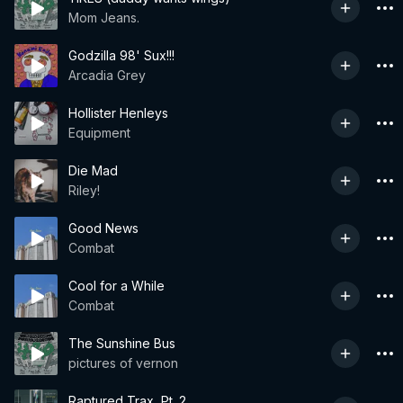
Mom Jeans.
Godzilla 98' Sux!!!
Arcadia Grey
Hollister Henleys
Equipment
Die Mad
Riley!
Good News
Combat
Cool for a While
Combat
The Sunshine Bus
pictures of vernon
Raptured Trax, Pt. 2