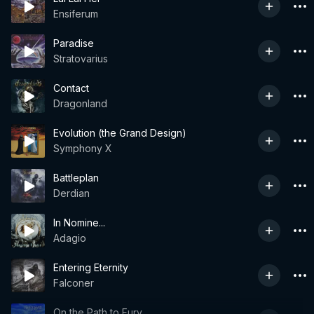
Ensiferum
Paradise
Stratovarius
Contact
Dragonland
Evolution (the Grand Design)
Symphony X
Battleplan
Derdian
In Nomine...
Adagio
Entering Eternity
Falconer
On the Path to Fury