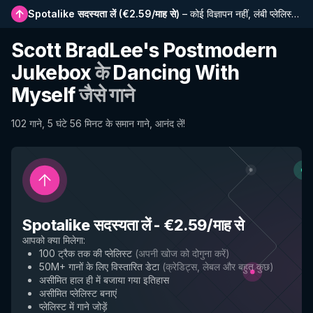
Spotalike सदस्यता लें
(
€2.59/माह से
)
–
कोई विज्ञापन नहीं, लंबी प्लेलिस्ट, पूर्ण इतिहास और नई सुविधाओं तक प्रारंभिक पहुंच
Scott BradLee's Postmodern
Jukebox
के
Dancing With
Myself
जैसे गाने
102 गाने, 5 घंटे 56 मिनट के समान गाने, आनंद लें!
Spotalike सदस्यता लें
-
€2.59/माह से
आपको क्या मिलेगा
:
100 ट्रैक तक की प्लेलिस्ट
(
अपनी खोज को दोगुना करें
)
50M+ गानों के लिए विस्तारित डेटा
(
क्रेडिट्स, लेबल और बहुत कुछ
)
असीमित हाल ही में बजाया गया इतिहास
असीमित प्लेलिस्ट बनाएं
प्लेलिस्ट में गाने जोड़ें