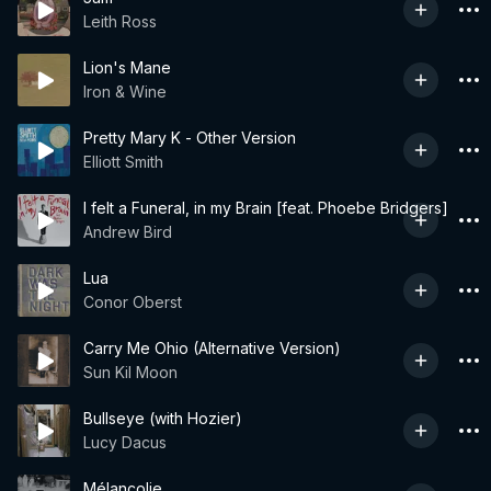
Leith Ross
Lion's Mane
Iron & Wine
Pretty Mary K - Other Version
Elliott Smith
I felt a Funeral, in my Brain [feat. Phoebe Bridgers]
Andrew Bird
Lua
Conor Oberst
Carry Me Ohio (Alternative Version)
Sun Kil Moon
Bullseye (with Hozier)
Lucy Dacus
Mélancolie