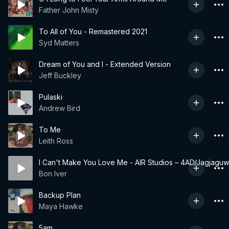
Father John Misty
To All of You - Remastered 2021
Syd Matters
Dream of You and I - Extended Version
Jeff Buckley
Pulaski
Andrew Bird
To Me
Leith Ross
I Can't Make You Love Me - AIR Studios – 4AD/Jagjaguw
Bon Iver
Backup Plan
Maya Hawke
5am