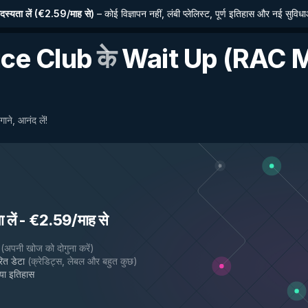
्यता लें
(
€2.59/माह से
)
–
कोई विज्ञापन नहीं, लंबी प्लेलिस्ट, पूर्ण इतिहास और नई सुविध
ice Club
के
Wait Up (RAC M
ाने, आनंद लें!
लें
-
€2.59/माह से
(
अपनी खोज को दोगुना करें
)
ित डेटा
(
क्रेडिट्स, लेबल और बहुत कुछ
)
गया इतिहास