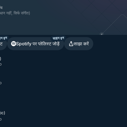
ँच
धान नहीं, सिर्फ संगीत
)
इन इन
साइन इन
ेट
Spotify पर प्लेलिस्ट जोड़ें
साझा करें
)
b
b
tic)
b