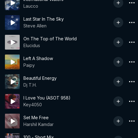
Laucco
Last Star In The Sky
Steve Allen
On The Top of The World
Elucidus
Left A Shadow
Paipy
Beautiful Energy
Dj T.H.
I Love You (ASOT 958)
Key4050
Set Me Free
Harshil Kamdar
100 - Short Mix