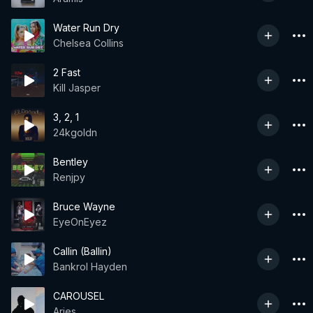
Water Run Dry
Chelsea Collins
2 Fast
Kill Jasper
3, 2, 1
24kgoldn
Bentley
Renjpy
Bruce Wayne
EyeOnEyez
Callin (Ballin)
Bankrol Hayden
CAROUSEL
Aries