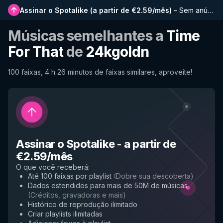
Assinar o Spotalike
(
a partir de €2.59/mês
)
–
Sem anúncios, playlists mais longas, histórico completo e acesso antecipado a novos recursos
Músicas semelhantes a
Time
For That
de
24kgoldn
100 faixas, 4 h 26 minutos de faixas similares, aproveite!
Assinar o Spotalike
-
a partir de
€2.59/mês
O que você receberá
:
Até 100 faixas por playlist
(
Dobre sua descoberta
)
Dados estendidos para mais de 50M de músicas
(
Créditos, gravadoras e mais
)
Histórico de reprodução ilimitado
Criar playlists ilimitadas