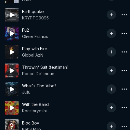
Earthquake
KRYPTO9095
Fu2
Oliver Francis
Play with Fire
Global AzN
Throwin' Salt (feat.Iman)
Ponce De'leioun
What's The Vibe?
Jufu
With the Band
Rocstaryoshi
Bloc Boy
Baby Milo