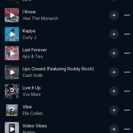
I Know
Vee The Monarch
Kappa
Curly J
Last Forever
Ayo & Teo
Lips Closed (Featuring Roddy Ricch)
Cash Gotti
Live It Up
Vvs Mani
Vibe
Ella Collier
Video Vibes
Aramis