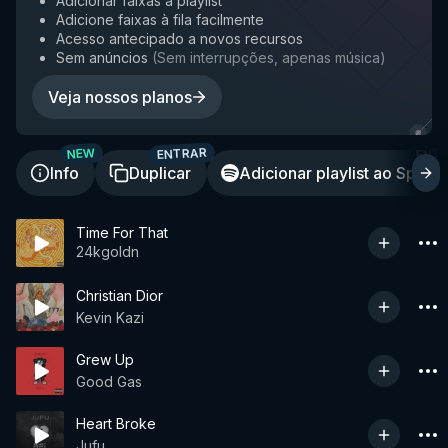
Adicionar faixas à playlist
Adicione faixas à fila facilmente
Acesso antecipado a novos recursos
Sem anúncios
(
Sem interrupções, apenas música
)
Veja nossos planos
ENTRAR
ENT
NEW
Info
Duplicar
Adicionar playlist ao Spotif
Time For That
24kgoldn
Christian Dior
Kevin Kazi
Grew Up
Good Gas
Heart Broke
Jufu