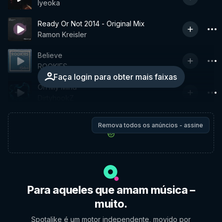
Iyeoka
Ready Or Not 2014 - Original Mix
Ramon Kreisler
Believe
ROOKIES
Faça login para obter mais faixas
On My Mind
DirtyhookZ
Remova todos os anúncios - assine
Para aqueles que amam música –
muito.
Spotalike é um motor independente, movido por