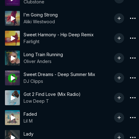
Clubstone
I'm Going Strong
Aliki Westwood
Sweet Harmony - Hip Deep Remix
Fairlight
Long Train Running
Oliver Anders
Sweet Dreams - Deep Summer Mix
DJ Clipps
Got 2 Find Love (Mix Radio)
Low Deep T
Faded
Lil M
Lady