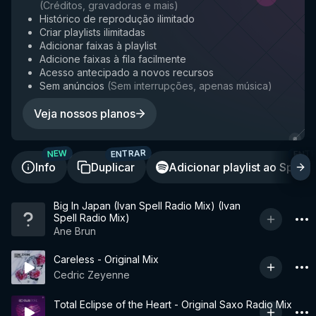
(
Créditos, gravadoras e mais
)
Histórico de reprodução ilimitado
Criar playlists ilimitadas
Adicionar faixas à playlist
Adicione faixas à fila facilmente
Acesso antecipado a novos recursos
Sem anúncios
(
Sem interrupções, apenas música
)
Veja nossos planos
ENTRAR
ENT
NEW
Info
Duplicar
Adicionar playlist ao Spotif
Big In Japan (Ivan Spell Radio Mix) (Ivan
Spell Radio Mix)
Ane Brun
Careless - Original Mix
Cedric Zeyenne
Total Eclipse of the Heart - Original Saxo Radio Mix