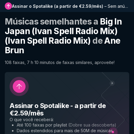
Assinar o Spotalike
(
a partir de €2.59/mês
)
–
Sem anúncios, playlists mais longas, histórico completo e acesso antecipado a novos recursos
Músicas semelhantes a
Big In
Japan (Ivan Spell Radio Mix)
(Ivan Spell Radio Mix)
de
Ane
Brun
108 faixas, 7 h 10 minutos de faixas similares, aproveite!
Assinar o Spotalike
-
a partir de
€2.59/mês
O que você receberá
:
Até 100 faixas por playlist
(
Dobre sua descoberta
)
Dados estendidos para mais de 50M de músicas